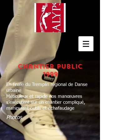
Chantier public
1999
En finale du Tremplin régional de Danse
urbaine
Méticuleux et rapide nos manœuvres
s’exécutent sur un chantier compliqué,
manipulant outils et échafaudage
Photos