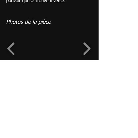
pouvoir qui se trouve inversé.
Photos de la pièce
De Doriane Flo
Adaptation et mise en scène : Nicolas
Catrix
Troupe Calypso - Danse & Théâtre
Association Loi 1901 N°W595000654
SIRET N°
428 878 367 00013
www.marcq-en-baroeul.org